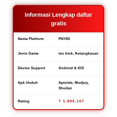
Informasi Lengkap daftar
gratis
Nama Platform
PAY4D
Jenis Game
tes trick, Ketangkasan
Device Support
Android & IOS
Apk Unduh
Aptoide, Modjoy,
Shuilan
Rating
?
1,890,107