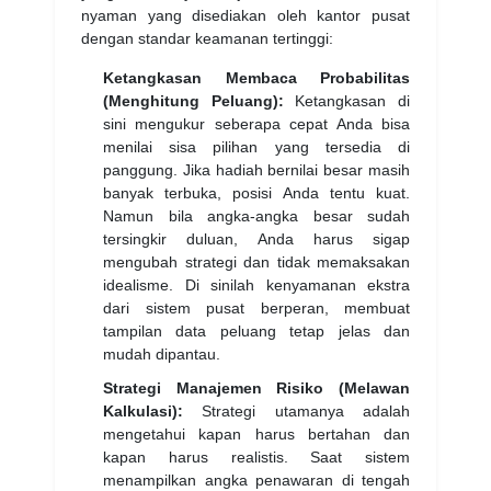
nyaman yang disediakan oleh kantor pusat
dengan standar keamanan tertinggi:
Ketangkasan Membaca Probabilitas
(Menghitung Peluang):
Ketangkasan di
sini mengukur seberapa cepat Anda bisa
menilai sisa pilihan yang tersedia di
panggung. Jika hadiah bernilai besar masih
banyak terbuka, posisi Anda tentu kuat.
Namun bila angka-angka besar sudah
tersingkir duluan, Anda harus sigap
mengubah strategi dan tidak memaksakan
idealisme. Di sinilah kenyamanan ekstra
dari sistem pusat berperan, membuat
tampilan data peluang tetap jelas dan
mudah dipantau.
Strategi Manajemen Risiko (Melawan
Kalkulasi):
Strategi utamanya adalah
mengetahui kapan harus bertahan dan
kapan harus realistis. Saat sistem
menampilkan angka penawaran di tengah