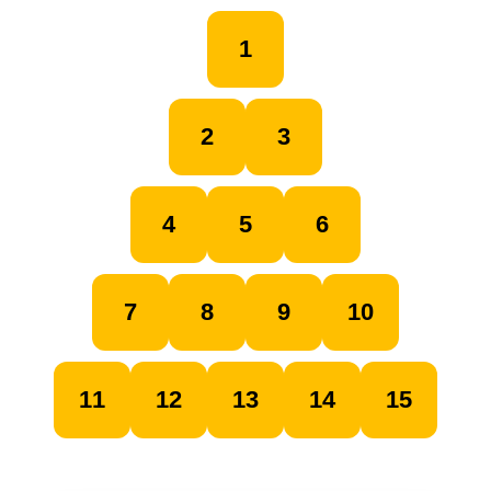
1
2
3
4
5
6
7
8
9
10
11
12
13
14
15
Box Terbuka :
0
/15