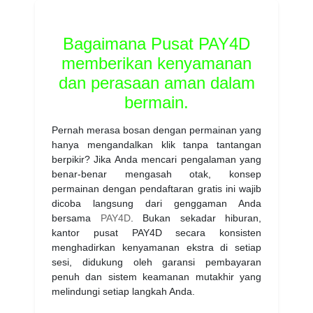
Bagaimana Pusat PAY4D
memberikan kenyamanan
dan perasaan aman dalam
bermain.
Pernah merasa bosan dengan permainan yang
hanya mengandalkan klik tanpa tantangan
berpikir? Jika Anda mencari pengalaman yang
benar-benar mengasah otak, konsep
permainan dengan pendaftaran gratis ini wajib
dicoba langsung dari genggaman Anda
bersama
PAY4D
. Bukan sekadar hiburan,
kantor pusat PAY4D secara konsisten
menghadirkan kenyamanan ekstra di setiap
sesi, didukung oleh garansi pembayaran
penuh dan sistem keamanan mutakhir yang
melindungi setiap langkah Anda.